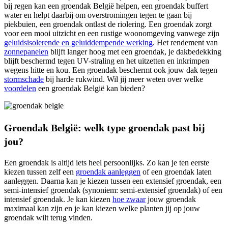
bij regen kan een groendak België helpen, een groendak buffert
water en helpt daarbij om overstromingen tegen te gaan bij
piekbuien, een groendak ontlast de riolering. Een groendak zorgt
voor een mooi uitzicht en een rustige woonomgeving vanwege zijn
geluidsisolerende en geluiddempende
werking
. Het rendement van
zonnepanelen
blijft langer hoog met een groendak, je dakbedekking
blijft beschermd tegen UV-straling en het uitzetten en inkrimpen
wegens hitte en kou. Een groendak beschermt ook jouw dak tegen
stormschade
bij harde rukwind.
Wil jij meer weten over welke
voordelen
een groendak België kan bieden?
Groendak België: welk type groendak past bij
jou?
Een groendak is altijd iets heel persoonlijks. Zo kan je ten eerste
kiezen tussen zelf een
groendak aanleggen
of een groendak laten
aanleggen.
Daarna kan je kiezen tussen een extensief groendak, een
semi-intensief groendak (synoniem: semi-extensief groendak) of een
intensief groendak. Je kan kiezen
hoe zwaar
jouw groendak
maximaal kan zijn en je kan kiezen welke planten jij op jouw
groendak wilt terug vinden.