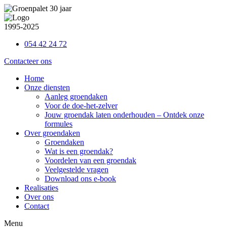
Ga
naar
de
1995-2025
inhoud
054 42 24 72
Contacteer ons
Home
Onze diensten
Aanleg groendaken
Voor de doe-het-zelver
Jouw groendak laten onderhouden – Ontdek onze
formules
Over groendaken
Groendaken
Wat is een groendak?
Voordelen van een groendak
Veelgestelde vragen
Download ons e-book
Realisaties
Over ons
Contact
Menu