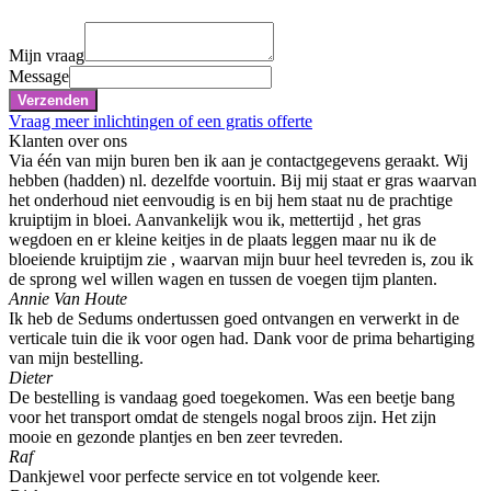
Mijn vraag
Message
Verzenden
Vraag meer inlichtingen of een gratis offerte
Klanten over ons
Via één van mijn buren ben ik aan je contactgegevens geraakt. Wij
hebben (hadden) nl. dezelfde voortuin. Bij mij staat er gras waarvan
het onderhoud niet eenvoudig is en bij hem staat nu de prachtige
kruiptijm in bloei. Aanvankelijk wou ik, mettertijd , het gras
wegdoen en er kleine keitjes in de plaats leggen maar nu ik de
bloeiende kruiptijm zie , waarvan mijn buur heel tevreden is, zou ik
de sprong wel willen wagen en tussen de voegen tijm planten.
Annie Van Houte
Ik heb de Sedums ondertussen goed ontvangen en verwerkt in de
verticale tuin die ik voor ogen had. Dank voor de prima behartiging
van mijn bestelling.
Dieter
De bestelling is vandaag goed toegekomen. Was een beetje bang
voor het transport omdat de stengels nogal broos zijn. Het zijn
mooie en gezonde plantjes en ben zeer tevreden.
Raf
Dankjewel voor perfecte service en tot volgende keer.