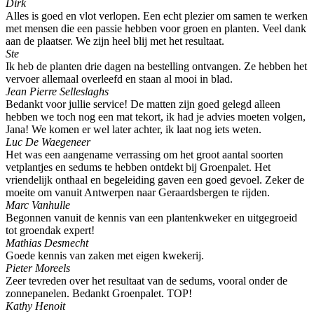
Dirk
Alles is goed en vlot verlopen. Een echt plezier om samen te werken
met mensen die een passie hebben voor groen en planten. Veel dank
aan de plaatser. We zijn heel blij met het resultaat.
Ste
Ik heb de planten drie dagen na bestelling ontvangen. Ze hebben het
vervoer allemaal overleefd en staan al mooi in blad.
Jean Pierre Selleslaghs
Bedankt voor jullie service! De matten zijn goed gelegd alleen
hebben we toch nog een mat tekort, ik had je advies moeten volgen,
Jana! We komen er wel later achter, ik laat nog iets weten.
Luc De Waegeneer
Het was een aangename verrassing om het groot aantal soorten
vetplantjes en sedums te hebben ontdekt bij Groenpalet. Het
vriendelijk onthaal en begeleiding gaven een goed gevoel. Zeker de
moeite om vanuit Antwerpen naar Geraardsbergen te rijden.
Marc Vanhulle
Begonnen vanuit de kennis van een plantenkweker en uitgegroeid
tot groendak expert!
Mathias Desmecht
Goede kennis van zaken met eigen kwekerij.
Pieter Moreels
Zeer tevreden over het resultaat van de sedums, vooral onder de
zonnepanelen. Bedankt Groenpalet. TOP!
Kathy Henoit