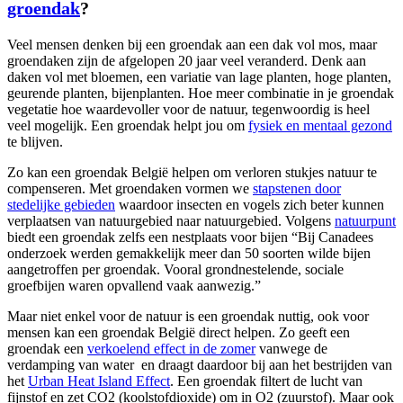
groendak
?
Veel mensen denken bij een groendak aan een dak vol mos, maar
groendaken zijn de afgelopen 20 jaar veel veranderd. Denk aan
daken vol met bloemen, een variatie van lage planten, hoge planten,
geurende planten, bijenplanten. Hoe meer combinatie in je groendak
vegetatie hoe waardevoller voor de natuur, tegenwoordig is heel
veel mogelijk. Een groendak helpt jou om
fysiek en mentaal gezond
te blijven.
Zo kan een groendak België helpen om verloren stukjes natuur te
compenseren. Met groendaken vormen we
stapstenen door
stedelijke gebieden
waardoor insecten en vogels zich beter kunnen
verplaatsen van natuurgebied naar natuurgebied. Volgens
natuurpunt
biedt een groendak zelfs een nestplaats voor bijen “Bij Canadees
onderzoek werden gemakkelijk meer dan 50 soorten wilde bijen
aangetroffen per groendak. Vooral grondnestelende, sociale
groefbijen waren opvallend vaak aanwezig.”
Maar niet enkel voor de natuur is een groendak nuttig, ook voor
mensen kan een groendak België direct helpen. Zo geeft een
groendak een
verkoelend effect in de zomer
vanwege de
verdamping van water
en draagt daardoor bij aan het bestrijden van
het
Urban Heat Island Effect
.
Een groendak filtert de lucht van
fijnstof en zet CO2 (koolstofdioxide) om in O2 (zuurstof). Maar ook