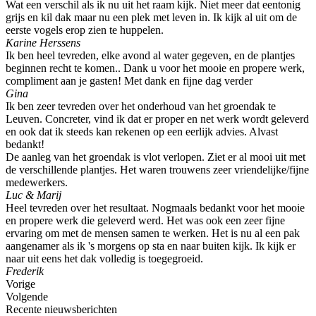
Wat een verschil als ik nu uit het raam kijk. Niet meer dat eentonig
grijs en kil dak maar nu een plek met leven in. Ik kijk al uit om de
eerste vogels erop zien te huppelen.
Karine Herssens
Ik ben heel tevreden, elke avond al water gegeven, en de plantjes
beginnen recht te komen.. Dank u voor het mooie en propere werk,
compliment aan je gasten! Met dank en fijne dag verder
Gina
Ik ben zeer tevreden over het onderhoud van het groendak te
Leuven. Concreter, vind ik dat er proper en net werk wordt geleverd
en ook dat ik steeds kan rekenen op een eerlijk advies. Alvast
bedankt!
De aanleg van het groendak is vlot verlopen. Ziet er al mooi uit met
de verschillende plantjes. Het waren trouwens zeer vriendelijke/fijne
medewerkers.
Luc & Marij
Heel tevreden over het resultaat. Nogmaals bedankt voor het mooie
en propere werk die geleverd werd. Het was ook een zeer fijne
ervaring om met de mensen samen te werken. Het is nu al een pak
aangenamer als ik 's morgens op sta en naar buiten kijk. Ik kijk er
naar uit eens het dak volledig is toegegroeid.
Frederik
Vorige
Volgende
Recente nieuwsberichten