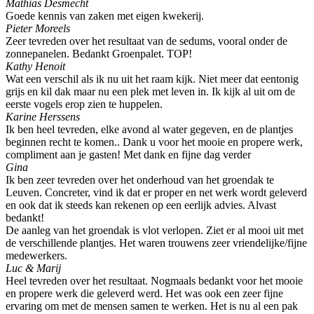
Mathias Desmecht
Goede kennis van zaken met eigen kwekerij.
Pieter Moreels
Zeer tevreden over het resultaat van de sedums, vooral onder de
zonnepanelen. Bedankt Groenpalet. TOP!
Kathy Henoit
Wat een verschil als ik nu uit het raam kijk. Niet meer dat eentonig
grijs en kil dak maar nu een plek met leven in. Ik kijk al uit om de
eerste vogels erop zien te huppelen.
Karine Herssens
Ik ben heel tevreden, elke avond al water gegeven, en de plantjes
beginnen recht te komen.. Dank u voor het mooie en propere werk,
compliment aan je gasten! Met dank en fijne dag verder
Gina
Ik ben zeer tevreden over het onderhoud van het groendak te
Leuven. Concreter, vind ik dat er proper en net werk wordt geleverd
en ook dat ik steeds kan rekenen op een eerlijk advies. Alvast
bedankt!
De aanleg van het groendak is vlot verlopen. Ziet er al mooi uit met
de verschillende plantjes. Het waren trouwens zeer vriendelijke/fijne
medewerkers.
Luc & Marij
Heel tevreden over het resultaat. Nogmaals bedankt voor het mooie
en propere werk die geleverd werd. Het was ook een zeer fijne
ervaring om met de mensen samen te werken. Het is nu al een pak