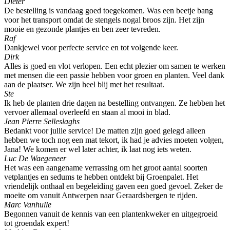
Dieter
De bestelling is vandaag goed toegekomen. Was een beetje bang
voor het transport omdat de stengels nogal broos zijn. Het zijn
mooie en gezonde plantjes en ben zeer tevreden.
Raf
Dankjewel voor perfecte service en tot volgende keer.
Dirk
Alles is goed en vlot verlopen. Een echt plezier om samen te werken
met mensen die een passie hebben voor groen en planten. Veel dank
aan de plaatser. We zijn heel blij met het resultaat.
Ste
Ik heb de planten drie dagen na bestelling ontvangen. Ze hebben het
vervoer allemaal overleefd en staan al mooi in blad.
Jean Pierre Selleslaghs
Bedankt voor jullie service! De matten zijn goed gelegd alleen
hebben we toch nog een mat tekort, ik had je advies moeten volgen,
Jana! We komen er wel later achter, ik laat nog iets weten.
Luc De Waegeneer
Het was een aangename verrassing om het groot aantal soorten
vetplantjes en sedums te hebben ontdekt bij Groenpalet. Het
vriendelijk onthaal en begeleiding gaven een goed gevoel. Zeker de
moeite om vanuit Antwerpen naar Geraardsbergen te rijden.
Marc Vanhulle
Begonnen vanuit de kennis van een plantenkweker en uitgegroeid
tot groendak expert!