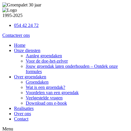
Ga
naar
de
1995-2025
inhoud
054 42 24 72
Contacteer ons
Home
Onze diensten
Aanleg groendaken
Voor de doe-het-zelver
Jouw groendak laten onderhouden – Ontdek onze
formules
Over groendaken
Groendaken
Wat is een groendak?
Voordelen van een groendak
Veelgestelde vragen
Download ons e-book
Realisaties
Over ons
Contact
Menu