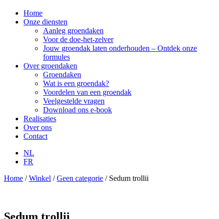
Home
Onze diensten
Aanleg groendaken
Voor de doe-het-zelver
Jouw groendak laten onderhouden – Ontdek onze
formules
Over groendaken
Groendaken
Wat is een groendak?
Voordelen van een groendak
Veelgestelde vragen
Download ons e-book
Realisaties
Over ons
Contact
NL
FR
Home
/
Winkel
/
Geen categorie
/ Sedum trollii
Sedum trollii